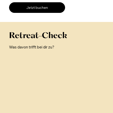
Jetzt buchen
Retreat-Check
Was davon trifft bei dir zu?
1.
Dein Körper braucht Erholung
Dein Kopf rattert und ist ständig beschäftigt.
Dein Körper fühlt sich verspannt an. Du sehnst
dich nach einem Rückzugsort, an dem du deine
Akkus aufladen kannst.